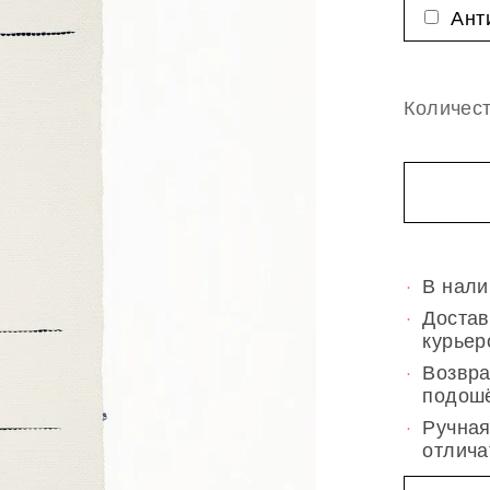
Ант
Количес
В нали
Достав
курьер
Возвра
подош
Ручная
отлича