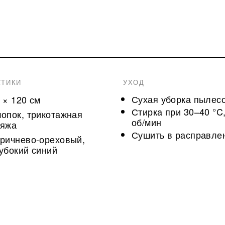
СТИКИ
УХОД
Сухая уборка пылес
 × 120 см
Стирка при 30–40 °C
опок, трикотажная
об/мин
ряжа
Сушить в расправле
ричнево-ореховый,
убокий синий