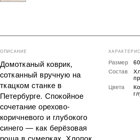
ОПИСАНИЕ
ХАРАКТЕРИ
Размер
60
Домотканый коврик,
Состав
Хл
сотканный вручную на
п
ткацком станке в
Цвета
Ко
гл
Петербурге. Спокойное
сочетание орехово-
коричневого и глубокого
синего — как берёзовая
роща в сумерках. Хлопок