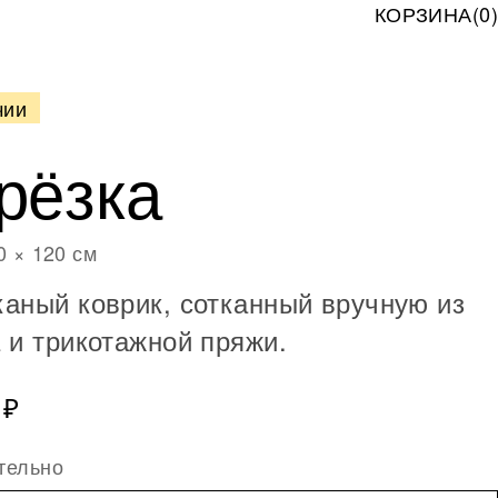
КОРЗИНА
(
0
)
чии
рёзка
0 × 120 см
аный коврик, сотканный вручную из
 и трикотажной пряжи.
 ₽
тельно